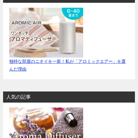
ビ
ゲ
ー
シ
ョ
ン
独特な部屋のニオイを一新！私が「アロミックエアー」を選
んだ理由
人気の記事