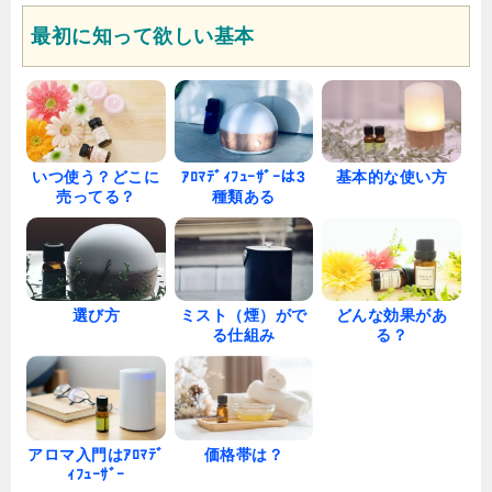
最初に知って欲しい基本
いつ使う？どこに
ｱﾛﾏﾃﾞｨﾌｭｰｻﾞｰは3
基本的な使い方
売ってる？
種類ある
選び方
ミスト（煙）がで
どんな効果があ
る仕組み
る？
アロマ入門はｱﾛﾏﾃﾞ
価格帯は？
ｨﾌｭｰｻﾞｰ