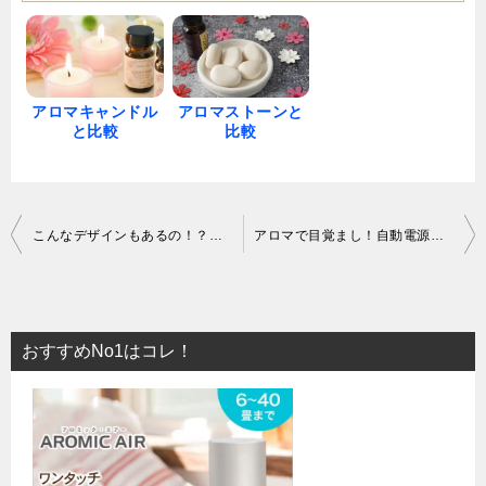
アロマキャンドル
アロマストーンと
と比較
比較
投
こんなデザインもあるの！？個性的なアロマディフューザーを4つ紹介
アロマで目覚まし！自動電源オンタイマー付アロマディフューザー！
稿
ナ
おすすめNo1はコレ！
ビ
ゲ
ー